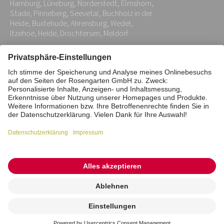
Hamburg, Lüneburg, Norderstedt, Elmshorn,
*
Stade, Pinneberg, Seevetal, Buchholz in der
Heide, Buxtehude, Ahrensburg, Wedel,
Itzehoe, Heide, Drochtersen, Meldorf
Impressum
Datenschutz
Stiftung
Interne Meldestelle
Zahlungsmittel
Vertrag widerrufen
Barrierefreiheitserklärung
Cookie/Tracking-Einstellungen
© 2026 ROSENGARTEN-Tierbestattung
Kremierung