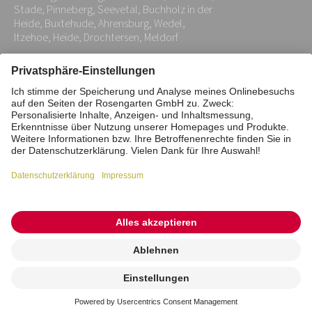
*
Stade, Pinneberg, Seevetal, Buchholz in der
Heide, Buxtehude, Ahrensburg, Wedel,
Itzehoe, Heide, Drochtersen, Meldorf
Impressum
Datenschutz
Stiftung
Interne Meldestelle
Zahlungsmittel
Vertrag widerrufen
Barrierefreiheitserklärung
Cookie/Tracking-Einstellungen
© 2026 ROSENGARTEN-Tierbestattung
Kremierung
beauftragen