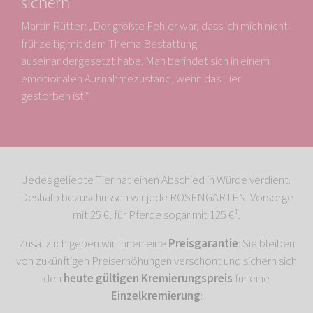
sichern
Martin Rütter: „Der größte Fehler war, dass ich mich nicht
frühzeitig mit dem Thema Bestattung
auseinandergesetzt habe. Man befindet sich in einem
emotionalen Ausnahmezustand, wenn das Tier
gestorben ist.“
Jedes geliebte Tier hat einen Abschied in Würde verdient.
Deshalb bezuschussen wir jede ROSENGARTEN-Vorsorge
1
mit 25 €, für Pferde sogar mit 125 €
.
Zusätzlich geben wir Ihnen eine
Preisgarantie
: Sie bleiben
von zukünftigen Preiserhöhungen verschont und sichern sich
den
heute gültigen Kremierungspreis
für eine
Einzelkremierung
: