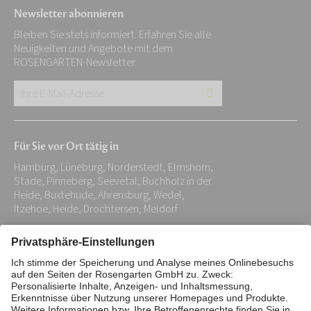
Newsletter abonnieren
Bleiben Sie stets informiert. Erfahren Sie alle
Neuigkeiten und Angebote mit dem
ROSENGARTEN-Newsletter.
Ihre
E-
Mail-
Für Sie vor Ort tätig in
Adresse:
Hamburg, Lüneburg, Norderstedt, Elmshorn,
*
Stade, Pinneberg, Seevetal, Buchholz in der
Heide, Buxtehude, Ahrensburg, Wedel,
Itzehoe, Heide, Drochtersen, Meldorf
Impressum
Datenschutz
Stiftung
Interne Meldestelle
Zahlungsmittel
Vertrag widerrufen
Barrierefreiheitserklärung