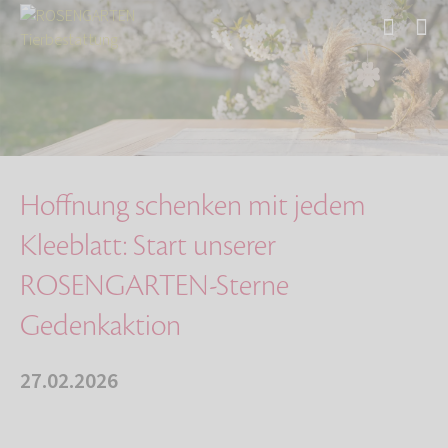
Start
Über uns
Aktuelles
Hoffnung schenken mit jedem Kleeblatt: Start …
Hoffnung schenken mit jedem
Kleeblatt: Start unserer
ROSENGARTEN-Sterne
Gedenkaktion
27.02.2026