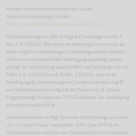
Weitere Informationen entnehmen Sie der
Datenschutzerklärung von AWS:
https://aws.amazon.com/de/privacy/?nc1=f_pr
.
Die Verwendung von AWS erfolgt auf Grundlage von Art. 6
Abs. 1 lit. f DSGVO. Wir haben ein berechtigtes Interesse an
einer möglichst zuverlässigen Darstellung unserer Website.
Sofern eine entsprechende Einwilligung abgefragt wurde,
erfolgt die Verarbeitung ausschließlich auf Grundlage von Art.
6 Abs. 1 lit. a DSGVO und § 25 Abs. 1 TDDDG, soweit die
Einwilligung die Speicherung von Cookies oder den Zugriff
auf Informationen im Endgerät des Nutzers (z. B. Device-
Fingerprinting) im Sinne des TDDDG umfasst. Die Einwilligung
ist jederzeit widerrufbar.
Das Unternehmen verfügt über eine Zertifizierung nach dem
„EU-US Data Privacy Framework“ (DPF). Der DPF ist ein
Übereinkommen zwischen der Europäischen Union und den