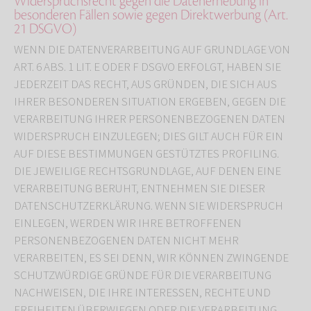
Widerspruchsrecht gegen die Datenerhebung in
besonderen Fällen sowie gegen Direktwerbung (Art.
21 DSGVO)
WENN DIE DATENVERARBEITUNG AUF GRUNDLAGE VON
ART. 6 ABS. 1 LIT. E ODER F DSGVO ERFOLGT, HABEN SIE
JEDERZEIT DAS RECHT, AUS GRÜNDEN, DIE SICH AUS
IHRER BESONDEREN SITUATION ERGEBEN, GEGEN DIE
VERARBEITUNG IHRER PERSONENBEZOGENEN DATEN
WIDERSPRUCH EINZULEGEN; DIES GILT AUCH FÜR EIN
AUF DIESE BESTIMMUNGEN GESTÜTZTES PROFILING.
DIE JEWEILIGE RECHTSGRUNDLAGE, AUF DENEN EINE
VERARBEITUNG BERUHT, ENTNEHMEN SIE DIESER
DATENSCHUTZERKLÄRUNG. WENN SIE WIDERSPRUCH
EINLEGEN, WERDEN WIR IHRE BETROFFENEN
PERSONENBEZOGENEN DATEN NICHT MEHR
VERARBEITEN, ES SEI DENN, WIR KÖNNEN ZWINGENDE
SCHUTZWÜRDIGE GRÜNDE FÜR DIE VERARBEITUNG
NACHWEISEN, DIE IHRE INTERESSEN, RECHTE UND
FREIHEITEN ÜBERWIEGEN ODER DIE VERARBEITUNG