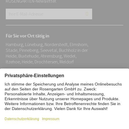
ROSENGARTEN-Newsletter.
Ihre
E-
Mail-
Für Sie vor Ort tätig in
Adresse:
Hamburg, Lüneburg, Norderstedt, Elmshorn,
*
Stade, Pinneberg, Seevetal, Buchholz in der
Heide, Buxtehude, Ahrensburg, Wedel,
Itzehoe, Heide, Drochtersen, Meldorf
Impressum
Datenschutz
Stiftung
Interne Meldestelle
Zahlungsmittel
Vertrag widerrufen
Barrierefreiheitserklärung
Cookie/Tracking-Einstellungen