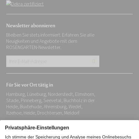
Newsletter abonnieren
Bleiben Sie stets informiert. Erfahren Sie alle
Neuigkeiten und Angebote mit dem
ROSENGARTEN-Newsletter.
Ihre
E-
Mail-
Für Sie vor Ort tätig in
Adresse:
Hamburg, Lüneburg, Norderstedt, Elmshorn,
*
Stade, Pinneberg, Seevetal, Buchholz in der
Heide, Buxtehude, Ahrensburg, Wedel,
Itzehoe, Heide, Drochtersen, Meldorf
Impressum
Datenschutz
Stiftung