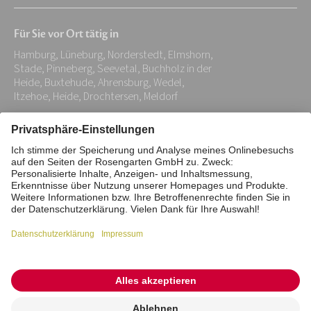
Mail-
Für Sie vor Ort tätig in
Adresse:
Hamburg, Lüneburg, Norderstedt, Elmshorn,
*
Stade, Pinneberg, Seevetal, Buchholz in der
Heide, Buxtehude, Ahrensburg, Wedel,
Itzehoe, Heide, Drochtersen, Meldorf
Impressum
Datenschutz
Stiftung
Interne Meldestelle
Zahlungsmittel
Vertrag widerrufen
Barrierefreiheitserklärung
Cookie/Tracking-Einstellungen