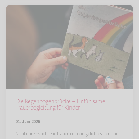
Die Regenbogenbrücke – Einfühlsame
Trauerbegleitung für Kinder
01. Juni 2026
Nicht nur Erwachsene trauern um ein geliebtes Tier – auch