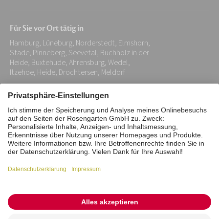
E-
Mail-
Für Sie vor Ort tätig in
Adresse:
Hamburg, Lüneburg, Norderstedt, Elmshorn,
*
Stade, Pinneberg, Seevetal, Buchholz in der
Heide, Buxtehude, Ahrensburg, Wedel,
Itzehoe, Heide, Drochtersen, Meldorf
Impressum
Datenschutz
Stiftung
Interne Meldestelle
Zahlungsmittel
Vertrag widerrufen
Barrierefreiheitserklärung
Cookie/Tracking-Einstellungen