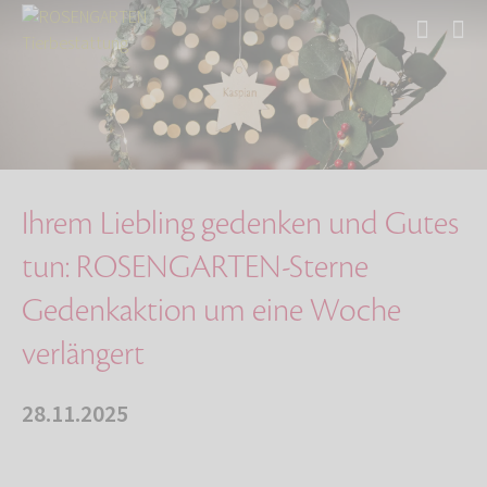
Start
Über uns
Aktuelles
Ihrem Liebling gedenken und Gutes tun: ROSENG…
Ihrem Liebling gedenken und Gutes
tun: ROSENGARTEN-Sterne
Gedenkaktion um eine Woche
verlängert
28.11.2025