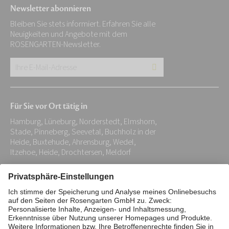
Newsletter abonnieren
Bleiben Sie stets informiert. Erfahren Sie alle
Neuigkeiten und Angebote mit dem
ROSENGARTEN-Newsletter.
Ihre
E-
Mail-
Für Sie vor Ort tätig in
Adresse:
Hamburg, Lüneburg, Norderstedt, Elmshorn,
*
Stade, Pinneberg, Seevetal, Buchholz in der
Heide, Buxtehude, Ahrensburg, Wedel,
Itzehoe, Heide, Drochtersen, Meldorf
Impressum
Datenschutz
Stiftung
Interne Meldestelle
Zahlungsmittel
Vertrag widerrufen
Barrierefreiheitserklärung