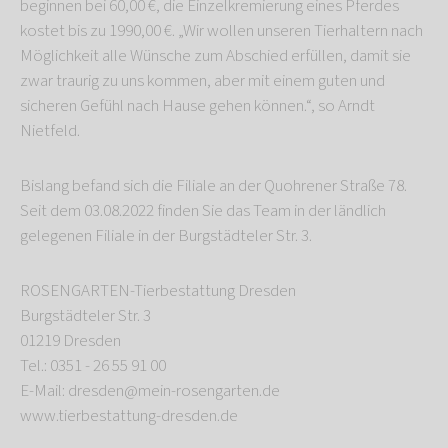
beginnen bei 60,00 €, die Einzelkremierung eines Pferdes
kostet bis zu 1990,00 €. „Wir wollen unseren Tierhaltern nach
Möglichkeit alle Wünsche zum Abschied erfüllen, damit sie
zwar traurig zu uns kommen, aber mit einem guten und
sicheren Gefühl nach Hause gehen können.“, so Arndt
Nietfeld.
Bislang befand sich die Filiale an der Quohrener Straße 78.
Seit dem 03.08.2022 finden Sie das Team in der ländlich
gelegenen Filiale in der Burgstädteler Str. 3.
ROSENGARTEN-Tierbestattung Dresden
Burgstädteler Str. 3
01219 Dresden
Tel.: 0351 - 26 55 91 00
E-Mail: dresden@mein-rosengarten.de
www.tierbestattung-dresden.de